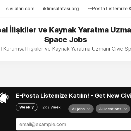
sivilalan.com
iklimsalatasi.org
E-Posta Listemize Ka
l İlişkiler ve Kaynak Yaratma Uzma
Space Jobs
l Kurumsal İlişkiler ve Kaynak Yaratma Uzmanı Civic S
E-Posta Listemize Katılın! - Get New Ci
Weekly
2x / Week
All jobs
All locations