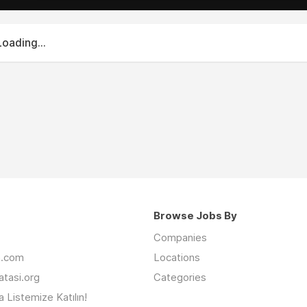
Loading...
Browse Jobs By
Companies
an.com
Locations
latasi.org
Categories
 Listemize Katılın!