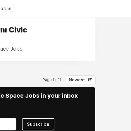
tılın!
nı Civic
pace Jobs.
Newest
Page 1 of 1
vic Space Jobs in your inbox
Subscribe