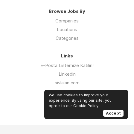
Browse Jobs By
Companies
Locations
Categories
Links
E-Posta Listemize Katılın!
Linkedin
sivlalan.com
WhatsApp Kanalı
We use cookies to improve your
iklimsalatasi.org
experience. By using our site, you
agree to our
Cookie Policy
.
Twitter
Accept