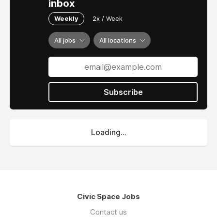
inbox
Weekly
2x / Week
All jobs
All locations
Subscribe
Loading...
Civic Space Jobs
Contact us