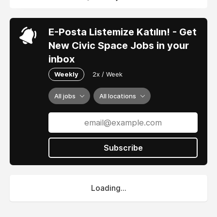
E-Posta Listemize Katılın! - Get
New Civic Space Jobs in your
inbox
Weekly
2x / Week
All jobs
All locations
Subscribe
Loading...