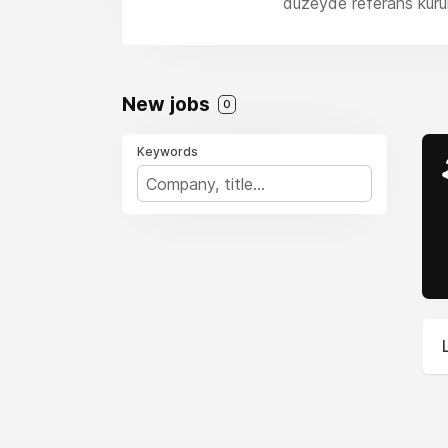
düzeyde referans kuru
New jobs
0
Keywords