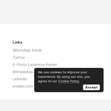
Links
WhatsApp Kanalı
Twitter
E-Posta Listemize Katılın!
iklimsalatasi.org
We use cookies to improve your
experience. By using our site, you
Linkedin
agree to our
Cookie Policy
.
sivlalan.com
Accept