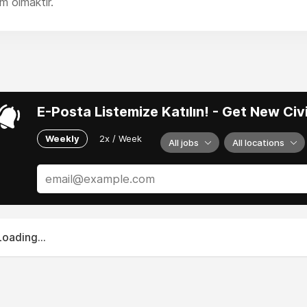
m olmaktır.
E-Posta Listemize Katılın! - Get New Ci
Weekly
2x / Week
All jobs
All locations
Loading...