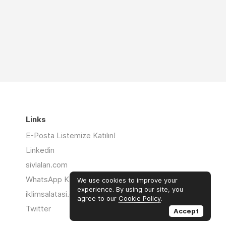
Links
E-Posta Listemize Katılın!
Linkedin
sivlalan.com
WhatsApp Kanalı
We use cookies to improve your
experience. By using our site, you
iklimsalatasi.org
agree to our
Cookie Policy
.
Twitter
Accept