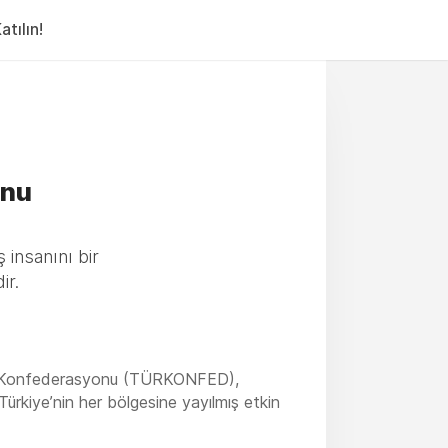
tılın!
onu
insanını bir
ir.
yası Konfederasyonu (TÜRKONFED),
ürkiye’nin her bölgesine yayılmış etkin