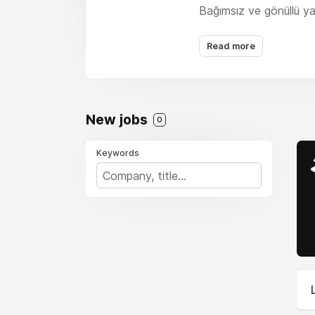
Bağımsız ve gönüllü ya
etkinliğini, iş insanla
31 federasyon, 373 de
Read more
TÜRKONFED; federasyonl
vergisinin yüzde 86’sın
istihdamın yüzde 55’in
New jobs
0
Keywords