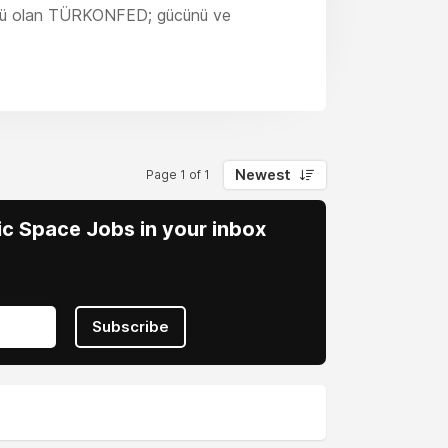
rgütü olan TÜRKONFED; gücünü ve
ında 26 bölgesel, 5 sektörel olmak üzere
tma değerin toplamı olarak, kurumlar
erek, tarım ve kamu dışı kayıtlı
ye ekonomisine artı değer yaratmaktadır.
Newest
Page 1 of 1
vic Space Jobs in your inbox
Subscribe