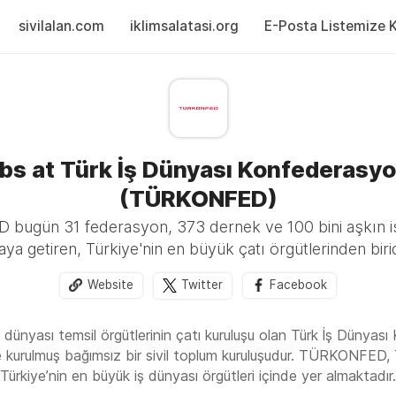
sivilalan.com
iklimsalatasi.org
E-Posta Listemize Ka
bs at Türk İş Dünyası Konfederasy
(TÜRKONFED)
ugün 31 federasyon, 373 dernek ve 100 bini aşkın iş 
aya getiren, Türkiye'nin en büyük çatı örgütlerinden birid
Website
Twitter
Facebook
ş dünyası temsil örgütlerinin çatı kuruluşu olan Türk İş Dün
e kurulmuş bağımsız bir sivil toplum kuruluşudur. TÜRKONFED, T
e Türkiye’nin en büyük iş dünyası örgütleri içinde yer almaktadır.