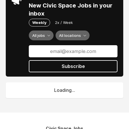
New Civic Space Jobs in your
inbox
Weekly
2x / Week
All jobs
All locations
Subscribe
Loading...
Civic Space Jobs