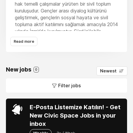
hak temelli çalışmalar yürüten bir sivil toplum
kuruluşudur. Gençler arası diyalog kültürünü
geliştirmek, gençlerin sosyal hayata ve sivil
topluma aktif katılımını sağlamak amacıyla 2014
yılında İzmir’de kurulmuştur. Sürdürülebilir
Kalkınma Amaçları doğrultusunda, iklim krizi,
Read more
çocuk hakları, toplumsal cinsiyet eşitliği ve
gençlik hakları konularında birçok program,
proje, atölye ve eğitim gerçekleştirmiştir.
New jobs
Çalışmaları ile doğrudan; ‘Nitelikli Eğitim’,
0
Newest
‘Toplumsal Cinsiyet Eşitliği’, ‘Erişilebilir Temiz
Enerji’, ‘Eşitsizliklerin Azaltılması’, ‘İklim Eylemi’,
Filter jobs
‘Sudaki Yaşam’, ‘Karasal Yaşam’ ve ‘Hedefler
için Ortaklıklar’ amaçlarına etki etmektedir.
Çalışmalarında; hikayeleştirme, oyunlaştırma,
E-Posta Listemize Katılın! - Get
akran eğitimi, atölye ve fikir üretme kamplarına
New Civic Space Jobs in your
yer vermektedir.
inbox