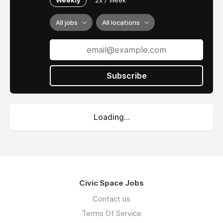
Weekly
2x / Week
All jobs
All locations
Subscribe
Loading...
Civic Space Jobs
Contact us
Terms Of Service