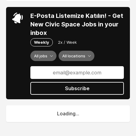
E-Posta Listemize Katılın! - Get
New Civic Space Jobs in your
inbox
Weekly
2x / Week
All jobs
All locations
Subscribe
Loading...