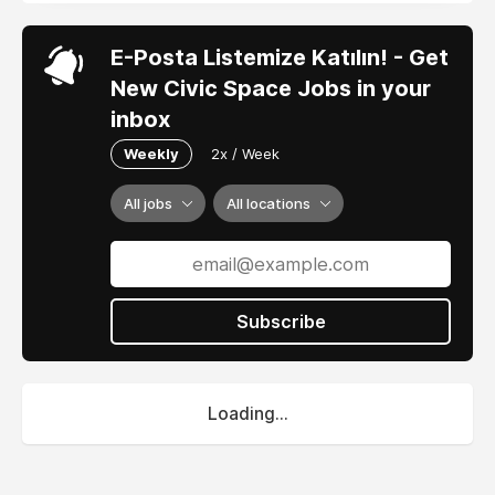
E-Posta Listemize Katılın! - Get
New Civic Space Jobs in your
inbox
Weekly
2x / Week
All jobs
All locations
Subscribe
Loading...