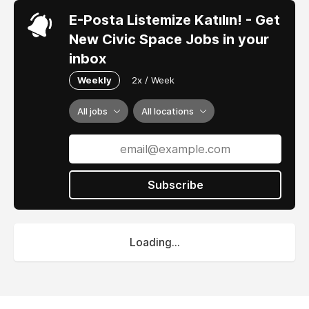
E-Posta Listemize Katılın! - Get
New Civic Space Jobs in your
inbox
Weekly
2x / Week
All jobs
All locations
Subscribe
Loading...