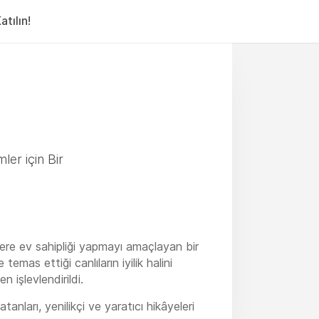
tılın!
ler için Bir
lere ev sahipliği yapmayı amaçlayan bir
emas ettiği canlıların iyilik halini
 işlevlendirildi.
anları, yenilikçi ve yaratıcı hikâyeleri