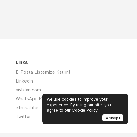
Links
E-Posta Listemize Katılın!
Linkedin
sivlalan.com
WhatsApp Kanalı
We use cookies to improve your
experience. By using our site, you
iklimsalatasi.org
agree to our
Cookie Policy
.
Twitter
Accept