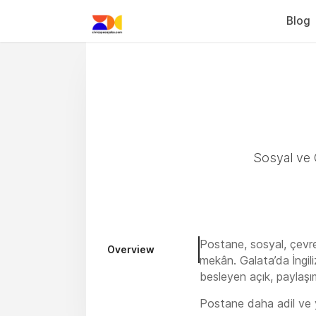
Blog
Sosyal ve Ç
Postane, sosyal, çevre
Overview
mekân. Galata’da İngiliz
besleyen açık, paylaşım
Postane daha adil ve yaş