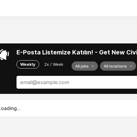
ü hakka erişimin de kısıtlı olduğu görülmektedir. Bu da ayni yardı
ımaya yeterli olmadığını göstermektedir. Paylaşımcı Toplum De
fe ulaşmak için en yararlı yolun sosyal yatırım olduğunu düşü
in misyonu çerçevesinde gerekli eğitimleri alarak diğergam bir
iri olacaktır.
iyi bir dünya hayali için atılan adımdır. Ütopyalar farklıdır, yo
idilebilecek en iyi yollardan biridir.
E-Posta Listemize Katılın! - Get New Ci
Weekly
2x / Week
All jobs
All locations
Loading...