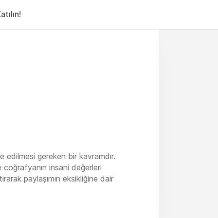
tılın!
e edilmesi gereken bir kavramdır.
coğrafyanın insani değerleri
ırarak paylaşımın eksikliğine dair
iridir. Yoksulluk ele alındığında sadece