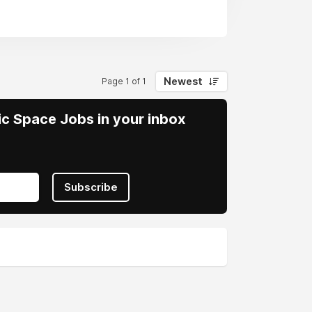
mların tek başına, kişileri insan onuruna
rneğinin rolü paylaşımcı sosyal sermayeyi
nmektedir. Sosyal sermaye olarak var
eyler olması toplumun ve derneğin en
Newest
Page 1 of 1
lları da farklıdır ve paylaşımcı toplum
vic Space Jobs in your inbox
Subscribe