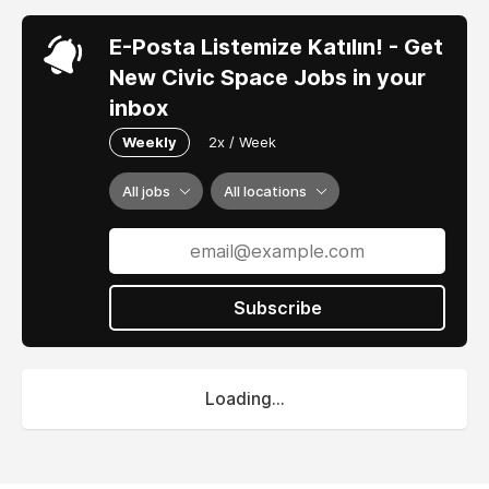
E-Posta Listemize Katılın! - Get
New Civic Space Jobs in your
inbox
Weekly
2x / Week
All jobs
All locations
Subscribe
Loading...