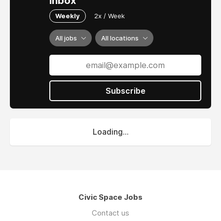
inbox
yöneticilerinin, mesleki ve kişisel gelişimlerine
destek verecek eğitim programları tasarlıyor,
Weekly
2x / Week
projeler geliştiriyor ve bu çalışmalarımızla
öğretmenlerimizin daha donanımlı eğitimciler
All jobs
All locations
olmasına katkı sunmaya çalışıyoruz.
Meslektaştan meslektaşa öğrenme modelimiz
ve 14 yıldır Türkiye’nin tüm illerinden bir araya
Subscribe
geldiğimiz 274.117 öğretmenimizle yürüttüğümüz
çalışmalardan elde ettiğimiz deneyimle,
ülkemizin hizmet içi eğitim modelini daha ileriye
taşımayı amaçlıyoruz.
Loading...
Amacımız, çağımızın gerektirdiği evrensel
öğrenme metotlarına hakim öğretmenlerimizle,
çocuklarımızın 21. Yüzyılın gerektirdiği zihinsel,
sosyal, duygusal ve dijital becerilere sahip
bireyler olarak yetişmesine katkı sunmak.
Civic Space Jobs
Saha deneyimimiz, düzenli olarak
Contact us
yürüttüğümüz ihtiyaç analizi anketlerimiz ve