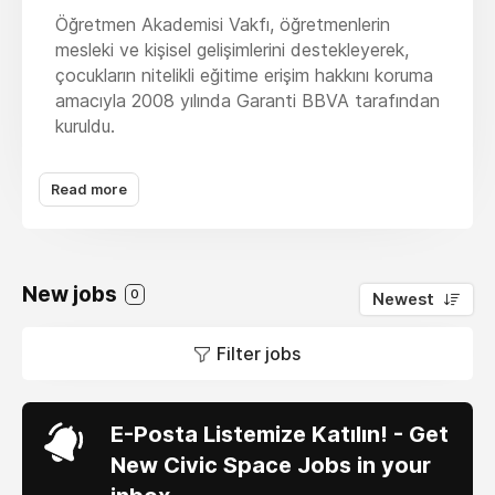
Öğretmen Akademisi Vakfı, öğretmenlerin
mesleki ve kişisel gelişimlerini destekleyerek,
çocukların nitelikli eğitime erişim hakkını koruma
amacıyla 2008 yılında Garanti BBVA tarafından
kuruldu.
Çocukların gelişiminde ailelerinden sonra en
Read more
büyük sorumluluğu üstlenen, dolayısıyla
toplumların sosyal ve kültürel dönüşümünde
büyük izi olan öğretmenlerin, mesleklerinde
daha başarılı olabilmek için sürekli bir gelişim
New jobs
içinde olması gerekiyor.
0
Newest
Bu sorumluluğun farkında ve hayat boyu
Filter jobs
öğrenmeye, gelişime açık öğretmenlerimizin,
ihtiyaç duydukları gelişim alanlarında onlara
destek sunabilmek birincil misyonumuz.
E-Posta Listemize Katılın! - Get
Bu doğrultuda, kaynaklarımızı en etkin biçimde
New Civic Space Jobs in your
kullanarak, öğretmenlerin ve eğitim