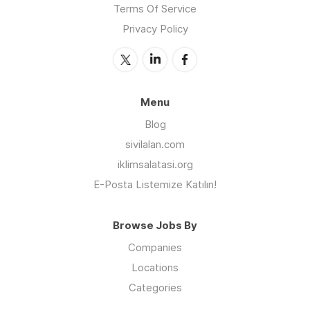
Terms Of Service
öğretmenlerimizden gelen geri bildirimlerle,
Privacy Policy
programlarımızı sürekli güncelliyor, yeni çalışma
alanları belirliyor, Vakıf olarak da kendimizi
sürekli gelişime açık tutmaya çalışıyoruz.
Menu
Blog
sivilalan.com
iklimsalatasi.org
E-Posta Listemize Katılın!
Browse Jobs By
Companies
Locations
Categories