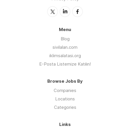
Türkiye’nin dört bir yanında erken tanı ve
sağlıklı yaşam konularında farkındalık seminerleri
organize ediyor.
Kanser Savaşçıları’nın mottosu
Menu
Hepimiz birimiz için!
Blog
sivilalan.com
Çünkü kanser yükü, ancak hepimiz taşın altına
elimizi koyarsak hafifler.
iklimsalatasi.org
E-Posta Listemize Katılın!
Browse Jobs By
Companies
Locations
Categories
Links