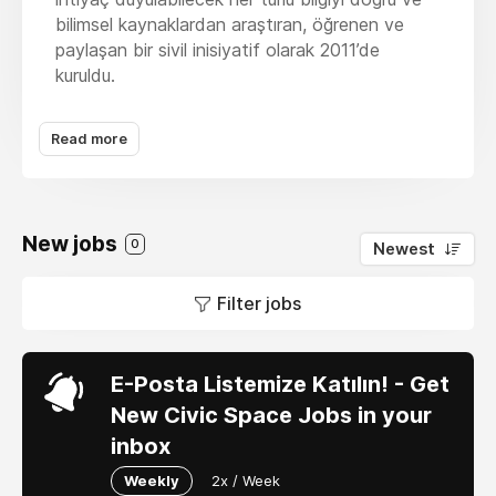
bilimsel kaynaklardan araştıran, öğrenen ve
paylaşan bir sivil inisiyatif olarak 2011’de
kuruldu.
Savaşçılarımız, tanı alanların ve yakınlarının
Read more
kanserle tanışma anından itibaren tedavi ve
sonrasındaki süreçlerinde karşılaşabilecekleri
ihtiyaçlarına çözümler üretebilmek amacıyla bir
araya geldi. Dört yıl boyunca faaliyet alanında
New jobs
hizmet verdikten sonra Kanser Savaşçıları,
0
Newest
2015’te dernekleşerek, kurumsal bir kimlik
kazandı.
Filter jobs
Derneğimizdeki tüm çalışmalar tamamen
gönüllülük esasına dayanıyor. Deneyimlerini yeni
E-Posta Listemize Katılın! - Get
tanı alanlarla paylaşmayı seven savaşçılarımız,
New Civic Space Jobs in your
bilim insanlarımız ve kanserle mücadelede
herkesin bir sorumluluğu olduğuna inanan
inbox
gönüllülerimiz derneğimizin çatısı altında bir
Weekly
2x / Week
araya geliyor.