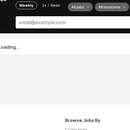
Weekly
2x / Week
All jobs
All locations
Loading...
Browse Jobs By
Companies