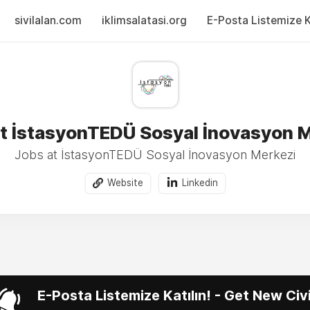
sivilalan.com
iklimsalatasi.org
E-Posta Listemize Ka
t İstasyonTEDÜ Sosyal İnovasyon 
Jobs at İstasyonTEDÜ Sosyal İnovasyon Merkezi
Website
Linkedin
E-Posta Listemize Katılın! - Get New Ci