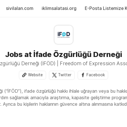
sivilalan.com
iklimsalatasi.org
E-Posta Listemize Ka
Jobs at İfade Özgürlüğü Derneği
Özgürlüğü Derneği (İFÖD) | Freedom of Expression Asso
Website
Twitter
Facebook
 (“İFÖD”), ifade özgürlüğü hakkı ihlale uğrayan veya bu hakkı t
ardım sağlamak amacıyla araştırma, kapasite geliştirme programı, 
. Ayrıca bu kişilerin haklarının güvence altına alınmasına kat