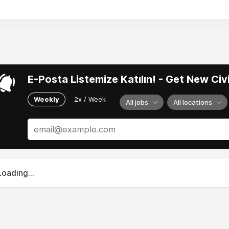
E-Posta Listemize Katılın! - Get New Ci
Weekly
2x / Week
All jobs
All locations
Loading...