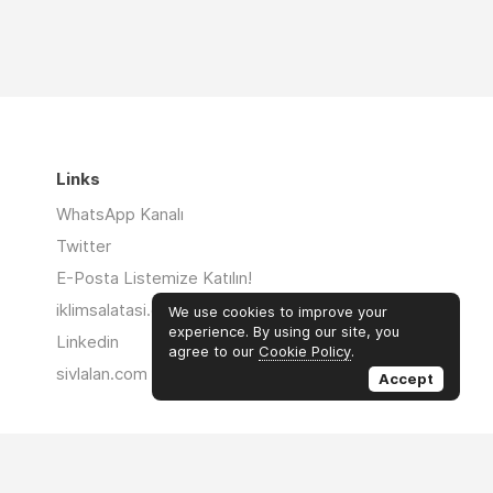
Links
WhatsApp Kanalı
Twitter
E-Posta Listemize Katılın!
iklimsalatasi.org
We use cookies to improve your
experience. By using our site, you
Linkedin
agree to our
Cookie Policy
.
sivlalan.com
Accept