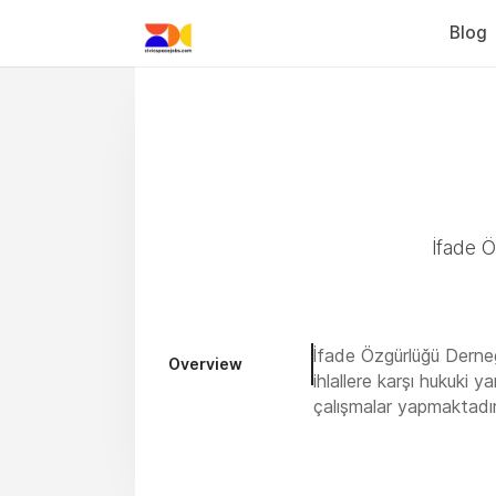
Blog
İfade 
İfade Özgürlüğü Derneği
Overview
ihlallere karşı hukuki y
çalışmalar yapmaktadır