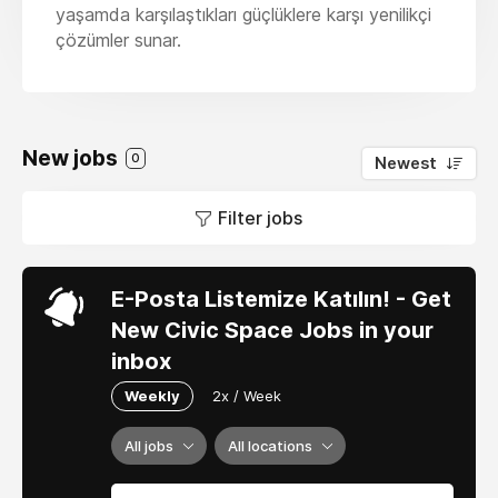
yaşamda karşılaştıkları güçlüklere karşı yenilikçi
çözümler sunar.
New jobs
0
Newest
Filter jobs
E-Posta Listemize Katılın! - Get
New Civic Space Jobs in your
inbox
Weekly
2x / Week
All jobs
All locations