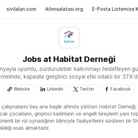
sivilalan.com
iklimsalatasi.org
E-Posta Listemize Ka
Jobs at Habitat Derneği
ünyayla uyumlu, sürdürülebilir kalkınmayı hedefleyen güç
emelinde, kapasite geliştirici sosyal etki odaklı bir STK'dı
Website
Linkedin
Twitter
Facebook
 çalışmalarını beş ana başlık altında yürüten Habitat Derneği; g
ak çocukların, girişimci kadınların ve engelli bireylerin yani top
emli bir rol oynadığının bilinciyle faaliyetlerini sürdüren bir 
klılığı esas almaktadır.