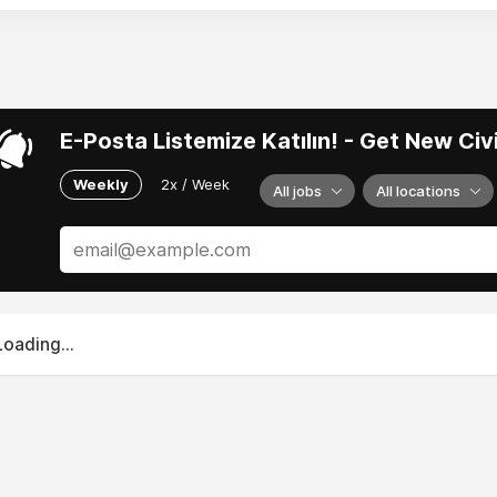
E-Posta Listemize Katılın! - Get New Ci
Weekly
2x / Week
All jobs
All locations
Loading...