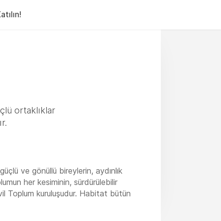
tılın!
lü ortaklıklar
r.
üçlü ve gönüllü bireylerin, aydınlık
lumun her kesiminin, sürdürülebilir
Sivil Toplum kuruluşudur. Habitat bütün