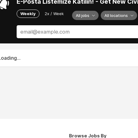
E-Posta Listemize Katılın! - Get New Ci
Weekly
2x / Week
All jobs
All locations
Loading...
Browse Jobs By