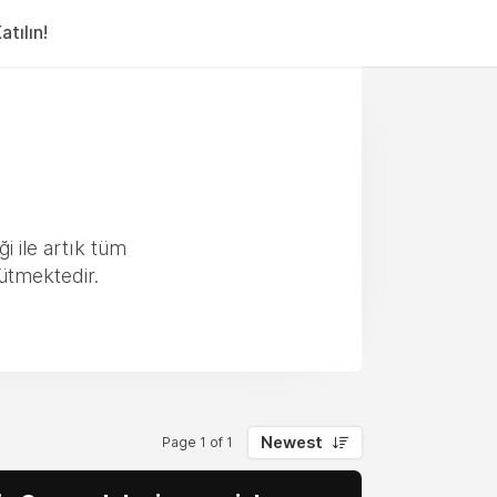
tılın!
i ile artık tüm
tmektedir.
Newest
Page 1 of 1