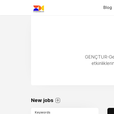
Blog
GENÇTUR-Gençli
etkinlikl
New jobs
0
Keywords