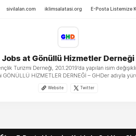
sivilalan.com
iklimsalatasi.org
E-Posta Listemize Ka
Jobs at Gönüllü Hizmetler Derneği
k Turizmi Derneği, 20.1.2019’da yapılan isim değişikliğ
erini GÖNÜLLÜ HİZMETLER DERNEĞİ – GHDer adıyla yürü
Website
Twitter