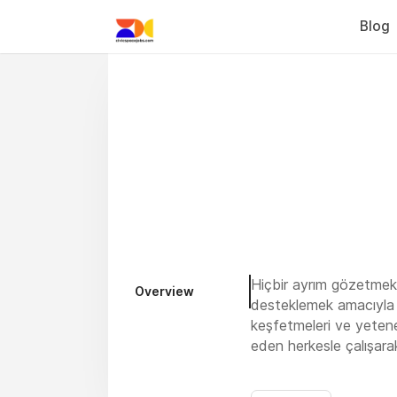
Blog
Hiçbir ayrım gözetmeks
Overview
desteklemek amacıyla 2
keşfetmeleri ve yetene
eden herkesle çalışarak
Mevsimlik tarımda çocuk