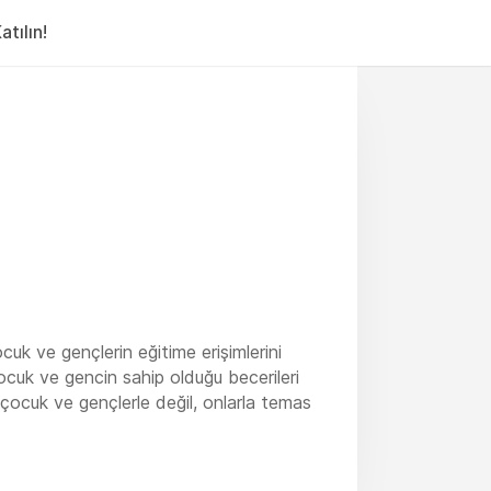
tılın!
uk ve gençlerin eğitime erişimlerini
cuk ve gencin sahip olduğu becerileri
 çocuk ve gençlerle değil, onlarla temas
ileri edinmeleri, sosyal uyum, kız