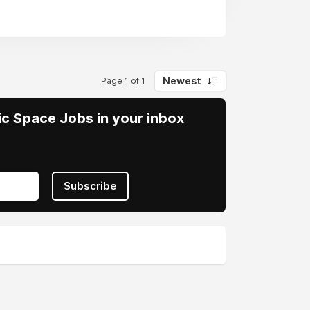
ni destekliyoruz. Ayrıca yaptığımız
Newest
Page 1 of 1
vic Space Jobs in your inbox
Subscribe