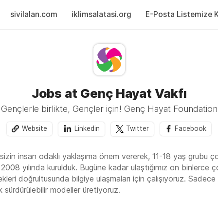
sivilalan.com
iklimsalatasi.org
E-Posta Listemize Ka
Jobs at Genç Hayat Vakfı
Gençlerle birlikte, Gençler için! Genç Hayat Foundation
Website
Linkedin
Twitter
Facebook
izin insan odaklı yaklaşıma önem vererek, 11-18 yaş grubu çoc
008 yılında kurulduk. Bugüne kadar ulaştığımız on binlerce ço
kleri doğrultusunda bilgiye ulaşmaları için çalışıyoruz. Sadece
 sürdürülebilir modeller üretiyoruz.
 işçiliğinin önlenmesi, gençlerin ve çocukların 21. yüzyıl becer