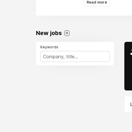
çocuklarının güçlendiri
Read more
araştırmalarla bu alan
New jobs
0
Keywords