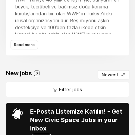
büyük, tecrübeli ve bağımsız doğa koruma
kuruluşlarından biri olan WWF’ in Türkiye’deki
ulusal organizasyonudur. Beş milyonu aşkın
destekçiye ve 100’den fazla ülkede etkin
küresel bir ağa sahip olan WWF’ in misyonu;
dünyanın biyolojik çeşitliliğini koruyarak,
Read more
yenilenebilir enerji kaynaklarının sürdürülebilirliğini
sağlayarak, kirlilik ve aşırı tüketimin azaltılmasını
teşvik ederek gezegenin doğal çevresinin
bozulmasını durdurmak ve insanın doğayla
New jobs
0
Newest
uyum içinde yaşadığı bir gelecek kurmaktır.
WWF-Türkiye olarak çalışmalarımızı “biyolojik
Filter jobs
çeşitliliğin korunması” ve “ayak izinin
azaltılması” olmak üzere iki ana bileşende
yürütüyoruz. Merkezi ve yerel yönetimler,
E-Posta Listemize Katılın! - Get
akademisyenler, bilim insanları, özel sektör ve
New Civic Space Jobs in your
yöre halkı ile işbirliği yaparak doğa koruma
inbox
politikaları oluşturmak; iş süreçlerinde ve