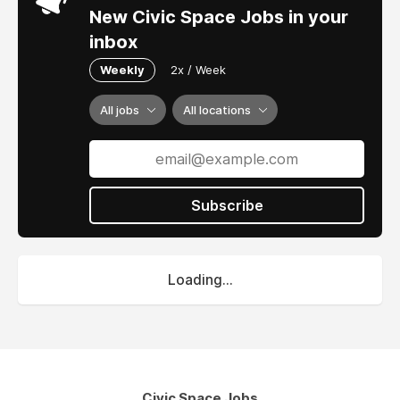
New Civic Space Jobs in your
inbox
Weekly
2x / Week
All jobs
All locations
Subscribe
Loading...
Civic Space Jobs