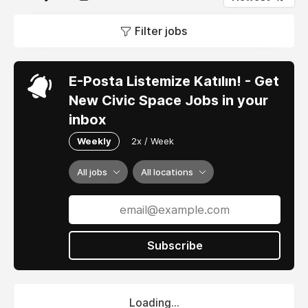
Filter jobs
E-Posta Listemize Katılın! - Get
New Civic Space Jobs in your
inbox
Weekly
2x / Week
All jobs
All locations
Subscribe
Loading...