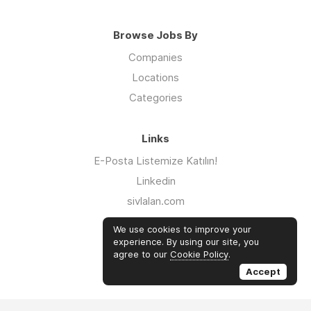
Browse Jobs By
Companies
Locations
Categories
Links
E-Posta Listemize Katılın!
Linkedin
sivlalan.com
WhatsApp Kanalı
We use cookies to improve your
iklimsalatasi.org
experience. By using our site, you
agree to our
Cookie Policy
.
Twitter
Accept