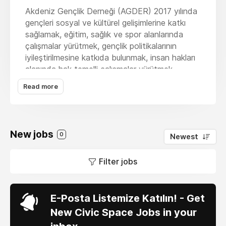
Akdeniz Gençlik Derneği (AGDER) 2017 yılında
gençleri sosyal ve kültürel gelişimlerine katkı
sağlamak, eğitim, sağlık ve spor alanlarında
çalışmalar yürütmek, gençlik politikalarının
iyileştirilmesine katkıda bulunmak, insan hakları
alanında hak temelli çalışmalar yürütmek,
gençlik arasında yardımlaşma ve dayanışmayı
Read more
sağlamak, gençlerin kişisel gelişimlerine katkıda
bulunmak, girişimcilik ruhlarını teşvik etmek ve
uluslararası gençlik projeleri yürütmek için
kurulan, bağımsız ulusal ve uluslararası
New jobs
0
Newest
çalışmalar yürüten bir sivil toplum örgütüdür.
Akdeniz Gençlik Derneği olarak tüm
Filter jobs
çalışmalarımızda ağ tabanlı ve hak temelli
yaklaşım sergilemekteyiz. Gençlerin katılımını
arttırmak ve gönüllü olmasını kolaylaştırmak için
E-Posta Listemize Katılın! - Get
geleneksel yöntemlerin aksine yenilikçi
New Civic Space Jobs in your
yöntemleri tercih ediyoruz. Online gönüllülük