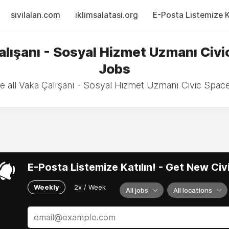
sivilalan.com
iklimsalatasi.org
E-Posta Listemize Ka
alışanı - Sosyal Hizmet Uzmanı Civi
Jobs
 all Vaka Çalışanı - Sosyal Hizmet Uzmanı Civic Spac
E-Posta Listemize Katılın! - Get New Ci
Weekly
2x / Week
All jobs
All locations