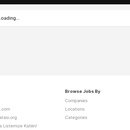
Loading...
Browse Jobs By
Companies
an.com
Locations
latasi.org
Categories
 Listemize Katılın!