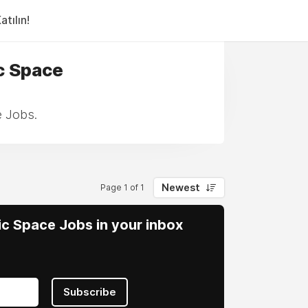
tılın!
c Space
e Jobs.
Newest
Page 1 of 1
vic Space Jobs in your inbox
Subscribe