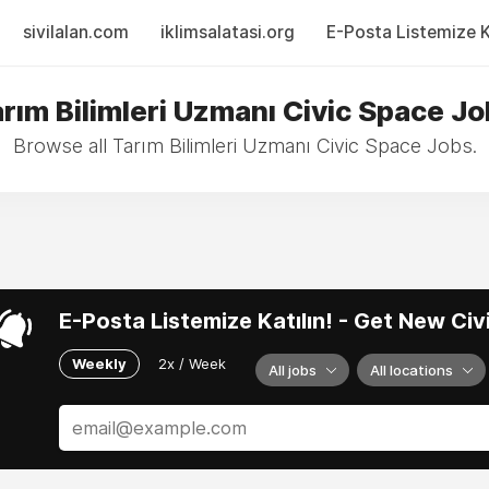
sivilalan.com
iklimsalatasi.org
E-Posta Listemize Ka
rım Bilimleri Uzmanı Civic Space J
Browse all Tarım Bilimleri Uzmanı Civic Space Jobs.
E-Posta Listemize Katılın! - Get New Ci
Weekly
2x / Week
All jobs
All locations