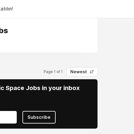
tılın!
obs
Newest
Page 1 of 1
vic Space Jobs in your inbox
Subscribe