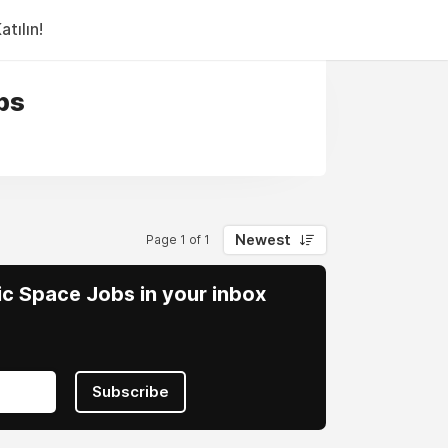
tılın!
bs
Newest
Page 1 of 1
vic Space Jobs in your inbox
Subscribe