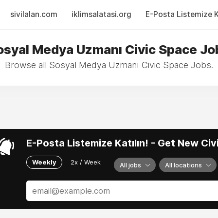
sivilalan.com
iklimsalatasi.org
E-Posta Listemize Ka
osyal Medya Uzmanı Civic Space Jo
Browse all Sosyal Medya Uzmanı Civic Space Jobs.
E-Posta Listemize Katılın! - Get New Ci
Weekly
2x / Week
All jobs
All locations