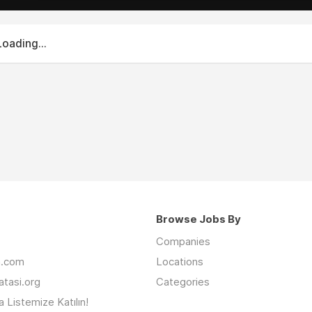
Loading...
Browse Jobs By
Companies
an.com
Locations
latasi.org
Categories
 Listemize Katılın!