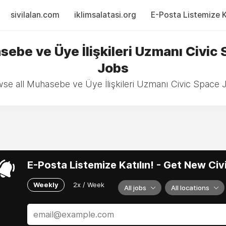
sivilalan.com
iklimsalatasi.org
E-Posta Listemize Ka
ebe ve Üye İlişkileri Uzmanı Civic
Jobs
se all Muhasebe ve Üye İlişkileri Uzmanı Civic Space 
E-Posta Listemize Katılın! - Get New Ci
Weekly
2x / Week
All jobs
All locations