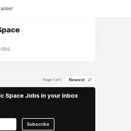
tılın!
 Space
Jobs.
Newest
Page 1 of 1
vic Space Jobs in your inbox
Subscribe