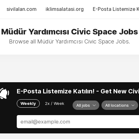
sivilalan.com
iklimsalatasi.org
E-Posta Listemize Ka
Müdür Yardımcısı Civic Space Jobs
Browse all Müdür Yardımcısı Civic Space Jobs.
E-Posta Listemize Katılın! - Get New Ci
Weekly
2x / Week
All jobs
All locations