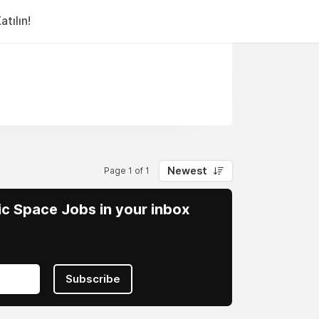
tılın!
Newest
Page 1 of 1
vic Space Jobs in your inbox
Subscribe