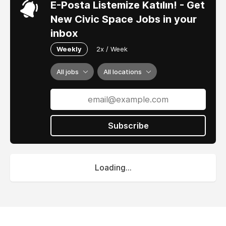
E-Posta Listemize Katılın! - Get
New Civic Space Jobs in your
inbox
Weekly
2x / Week
All jobs
All locations
Subscribe
Loading...