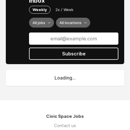
inbox
Weekly
2x / Week
All jobs
All locations
Subscribe
Loading...
Civic Space Jobs
Contact us