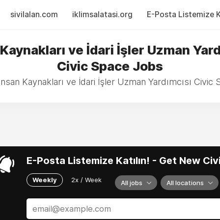
sivilalan.com
iklimsalatasi.org
E-Posta Listemize Ka
Kaynakları ve İdari İşler Uzman Yar
Civic Space Jobs
İnsan Kaynakları ve İdari İşler Uzman Yardımcısı Civic
E-Posta Listemize Katılın! - Get New Ci
Weekly
2x / Week
All jobs
All locations