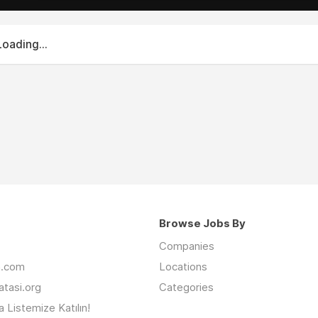
Loading...
Browse Jobs By
Companies
an.com
Locations
latasi.org
Categories
 Listemize Katılın!