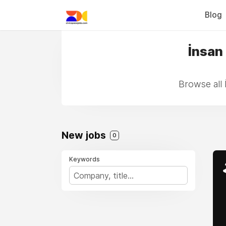
Blog
İnsan 
Browse all 
New jobs
0
Keywords