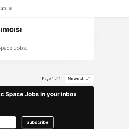
tılın!
dımcısı
 Space Jobs.
Newest
Page 1 of 1
vic Space Jobs in your inbox
Subscribe