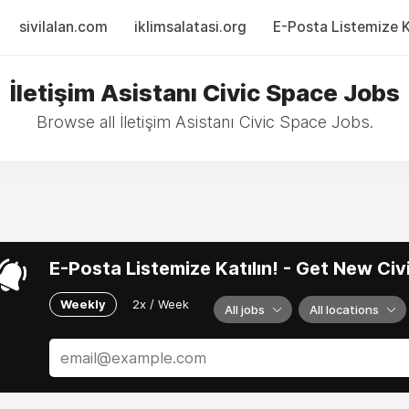
sivilalan.com
iklimsalatasi.org
E-Posta Listemize Ka
İletişim Asistanı Civic Space Jobs
Browse all İletişim Asistanı Civic Space Jobs.
E-Posta Listemize Katılın! - Get New Ci
Weekly
2x / Week
All jobs
All locations