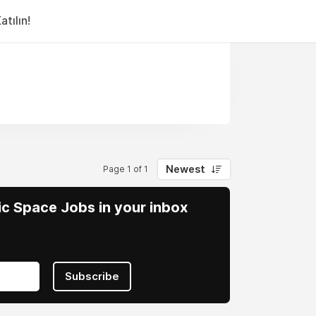
tılın!
Newest
Page 1 of 1
vic Space Jobs in your inbox
Subscribe