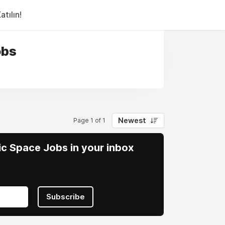
tılın!
obs
Newest
Page 1 of 1
vic Space Jobs in your inbox
Subscribe