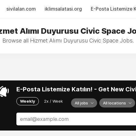
sivilalan.com
iklimsalatasi.org
E-Posta Listemize Ka
zmet Alımı Duyurusu Civic Space J
Browse all Hizmet Alımı Duyurusu Civic Space Jobs.
E-Posta Listemize Katılın! - Get New Ci
Weekly
2x / Week
All jobs
All locations