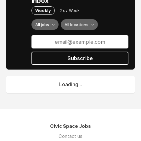
inbox
Weekly
2x / Week
All jobs
All locations
Subscribe
Loading...
Civic Space Jobs
Contact us