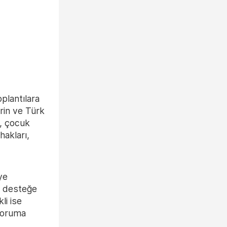
plantılara
erin ve Türk
i, çocuk
hakları,
ye
i desteğe
li ise
 koruma