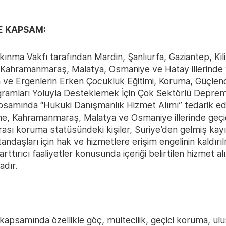
E KAPSAM:
kınma Vakfı tarafından Mardin, Şanlıurfa, Gaziantep, Kili
Kahramanmaraş, Malatya, Osmaniye ve Hatay illerinde 
 ve Ergenlerin Erken Çocukluk Eğitimi, Koruma, Güçlend
gramları Yoluyla Desteklemek İçin Çok Sektörlü Depr
psamında “Hukuki Danışmanlık Hizmet Alımı” tedarik edi
e, Kahramanmaraş, Malatya ve Osmaniye illerinde geçi
rası koruma statüsündeki kişiler, Suriye’den gelmiş kayıt
andaşları için hak ve hizmetlere erişim engelinin kaldırı
arttırıcı faaliyetler konusunda içeriği belirtilen hizmet al
dır.
 kapsamında özellikle göç, mültecilik, geçici koruma, ulu