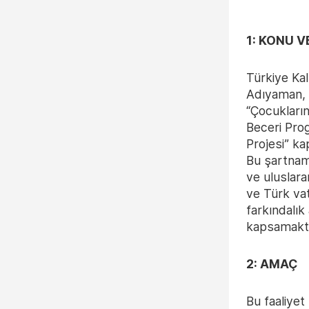
1: KONU V
Türkiye Kal
Adıyaman, 
“Çocukların
Beceri Pro
Projesi” ka
Bu şartnam
ve uluslara
ve Türk vat
farkındalık 
kapsamakta
2: AMAÇ
Bu faaliyet