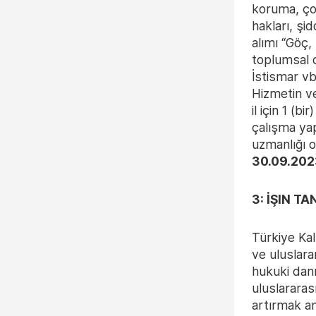
koruma, ço
hakları, şi
alımı “Göç,
toplumsal c
İstismar vb
Hizmetin ve
il için 1 (
çalışma yap
uzmanlığı o
30.09.202
3: İŞIN T
Türkiye Kal
ve uluslara
hukuki danı
uluslararas
artırmak am