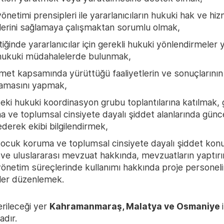
önetimi prensipleri ile yararlanıcıların hukuki hak ve hi
lerini sağlamaya çalışmaktan sorumlu olmak,
iğinde yararlanıcılar için gerekli hukuki yönlendirmele
hukuki müdahalelerde bulunmak,
met kapsamında yürüttüğü faaliyetlerin ve sonuçlarının
lamasını yapmak,
eki hukuki koordinasyon grubu toplantılarına katılmak,
 ve toplumsal cinsiyete dayalı şiddet alanlarında güncel 
ederek ekibi bilgilendirmek,
ocuk koruma ve toplumsal cinsiyete dayalı şiddet konu
 ve uluslararası mevzuat hakkında, mevzuatların yaptırı
önetim süreçlerinde kullanımı hakkında proje personel
mler düzenlemek.
rileceği yer
Kahramanmaraş, Malatya ve Osmaniye
dır.