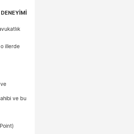
/ DENEYİMİ
avukatlık
 illerde
 ve
ahibi ve bu
Point)