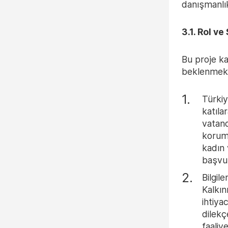
danışmanlık
3.1. Rol ve
Bu proje k
beklenmekt
Türkiy
katıla
vatand
koruma
kadın 
başvur
Bilgil
Kalkın
ihtiyac
dilekç
faaliy