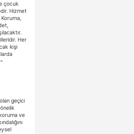
ve çocuk
dir. Hizmet
k Koruma,
det,
ılacaktır.
eridir. Her
cak kişi
nlarda
-
olan geçici
önelik
i koruma ve
ındalığını
eysel