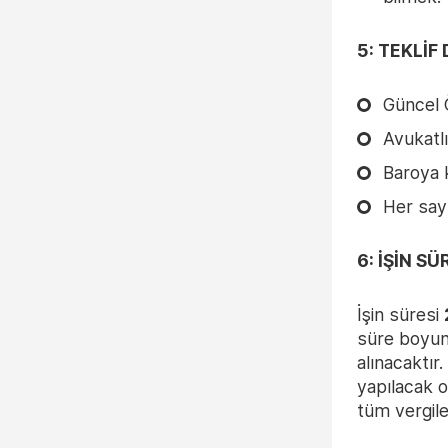
5: TEKLİ
Güncel 
Avukatl
Baroya 
Her say
6: İŞİN S
İşin süresi
süre boyunc
alınacaktır
yapılacak ol
tüm vergile