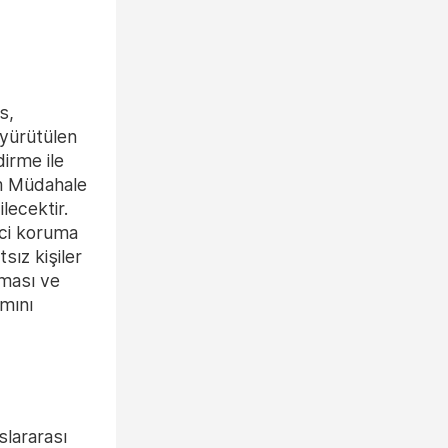
s,
yürütülen
irme ile
em Müdahale
lecektir.
ci koruma
sız kişiler
lması ve
ımını
slararası