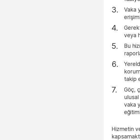
Vaka y
erişim
Gerekt
veya 
Bu hiz
rapor
Yereld
koruma
takip 
Göç, ç
ulusal
vaka y
eğiti
Hizmetin ve
kapsamakta