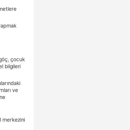
zmetlere
r yapmak
 göç, çocuk
bilgileri
larındaki
mları ve
ine
il merkezini