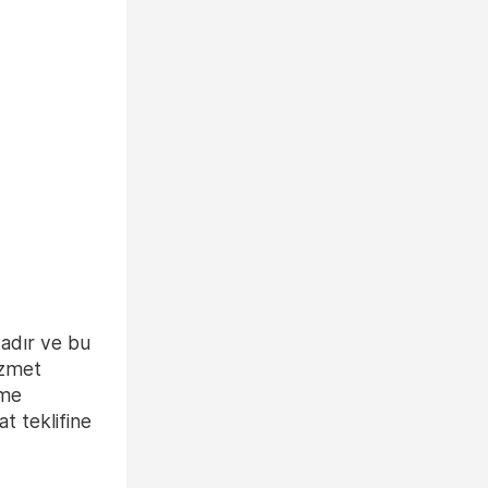
adır ve bu
izmet
eme
at teklifine