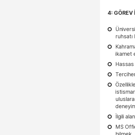
4: GÖREV 
Ünivers
ruhsatı
Kahrama
ikamet 
Hassas 
Tercihe
Özellik
istisma
uluslara
deneyim
İlgili a
MS Offi
bilmek.