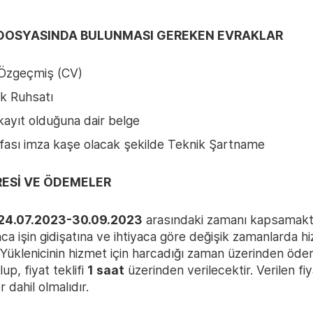
F DOSYASINDA BULUNMASI GEREKEN EVRAKLAR
Özgeçmiş (CV)
ık Ruhsatı
kayıt olduğuna dair belge
fası imza kaşe olacak şekilde Teknik Şartname
ÜRESİ VE ÖDEMELER
24.07.2023-30.09.2023
arasındaki zamanı kapsamakt
a işin gidişatına ve ihtiyaca göre değişik zamanlarda h
. Yüklenicinin hizmet için harcadığı zaman üzerinden öd
up, fiyat teklifi
1 saat
üzerinden verilecektir. Verilen fiy
r dahil olmalıdır.