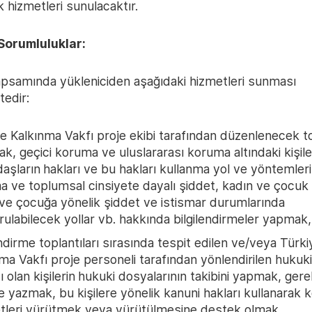
 hizmetleri sunulacaktır.
 Sorumluluklar:
apsamında yükleniciden aşağıdaki hizmetleri sunması
edir:
e Kalkınma Vakfı proje ekibi tarafından düzenlenecek to
rak, geçici koruma ve uluslararası koruma altındaki kişil
aşların
hakları ve bu hakları kullanma yol ve yöntemler
 ve toplumsal cinsiyete dayalı şiddet, kadın ve çocuk 
ve çocuğa yönelik şiddet ve istismar durumlarında
ulabilecek yollar vb. hakkında bilgilendirmeler yapmak,
endirme toplantıları sırasında tespit edilen ve/veya Türki
ma Vakfı proje personeli tarafından yönlendirilen hukuk
ı olan kişilerin
hukuki dosyalarının takibini yapmak, gerek
e yazmak, bu kişilere yönelik kanuni hakları kullanarak
etleri yürütmek veya yürütülmesine destek olmak,