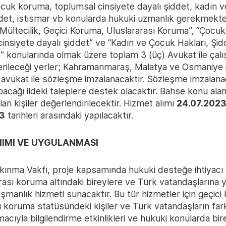
cuk koruma, toplumsal cinsiyete dayalı şiddet, kadın 
ddet, istismar vb konularda hukuki uzmanlık gerekmekte
 Mültecilik, Geçici Koruma, Uluslararası Koruma”, “Çocu
insiyete dayalı şiddet” ve “Kadın ve Çocuk Hakları, Şid
” konularında olmak üzere toplam 3 (üç) Avukat ile çalış
rileceği yerler; Kahramanmaraş, Malatya ve Osmaniye ill
bir) avukat ile sözleşme imzalanacaktır. Sözleşme imzalana
acağı ildeki taleplere destek olacaktır. Bahse konu ala
lan kişiler değerlendirilecektir. Hizmet alımı
24.07.2023
3
tarihleri arasındaki yapılacaktır.
ANIMI VE UYGULANMASI
kınma Vakfı, proje kapsamında hukuki desteğe ihtiyacı 
rası koruma altındaki bireylere ve Türk vatandaşlarına y
şmanlık hizmeti sunacaktır. Bu tür hizmetler için geçic
ı koruma statüsündeki kişiler ve Türk vatandaşların fark
acıyla bilgilendirme etkinlikleri ve hukuki konularda bir