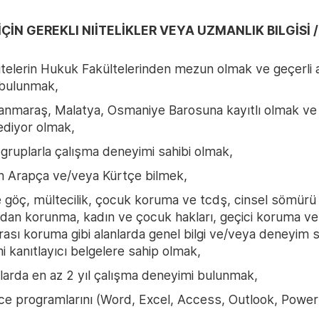
İÇİN GEREKLI NIİTELİKLER VEYA UZMANLIK BILGİSİ 
itelerin Hukuk Fakültelerinden mezun olmak ve geçerli 
 bulunmak,
nmaraş, Malatya, Osmaniye Barosuna kayıtlı olmak ve o
ediyor olmak,
gruplarla çalışma deneyimi sahibi olmak,
n Arapça ve/veya Kürtçe bilmek,
le göç, mültecilik, çocuk koruma ve tcdş, cinsel sömürü
rdan korunma, kadın ve çocuk hakları, geçici koruma ve
rası koruma gibi alanlarda genel bilgi ve/veya deneyim s
i kanıtlayıcı belgelere sahip olmak,
lanlarda en az 2 yıl çalışma deneyimi bulunmak,
ce programlarını (Word, Excel, Access, Outlook, Power