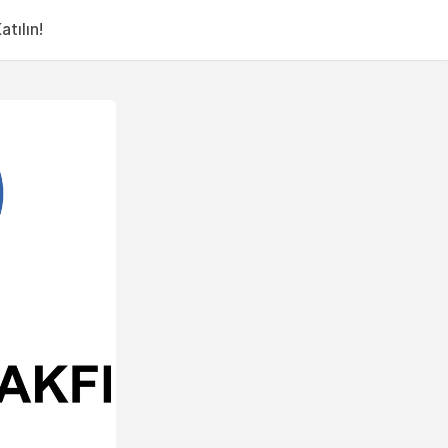
tılın!