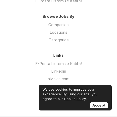
E-Posta Listemize Katılın!
Browse Jobs By
Companies
Locations
Categories
Links
E-Posta Listemize Katılın!
Linkedin
sivlalan.com
WhatsApp Kanalı
We use cookies to improve your
iklimsalatasi.org
experience. By using our site, you
agree to our
Cookie Policy
.
Twitter
Accept