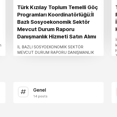
Türk Kızılay Toplum Temelli Göç
Programları Koordinatörlüğü:İl
Bazlı Sosyoekonomik Sektör
Mevcut Durum Raporu
Danışmanlık Hizmeti Satın Alımı
m
İL BAZLI SOSYOEKONOMİK SEKTÖR
MEVCUT DURUM RAPORU DANIŞMANLIK
HİZMETİ SATIN ALINACAKTIR.Yayın Tarihi: 26
Temmuz 2024 Türk Kızılay Toplum Temelli...
Genel
14 posts