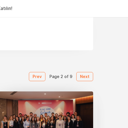
tılın!
Prev
Next
Page 2 of 9