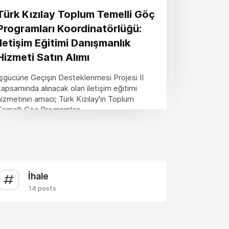
Türk Kızılay Toplum Temelli Göç
Programları Koordinatörlüğü:
İletişim Eğitimi Danışmanlık
Hizmeti Satın Alımı
İşgücüne Geçişin Desteklenmesi Projesi II
kapsamında alınacak olan iletişim eğitimi
hizmetinin amacı; Türk Kızılay'ın Toplum
Temelli Göç Programları...
İhale
14 posts