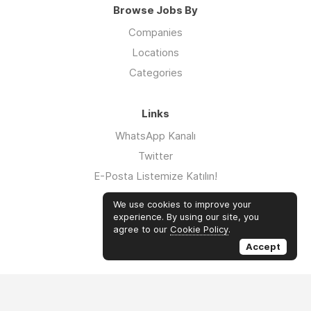
Browse Jobs By
Companies
Locations
Categories
Links
WhatsApp Kanalı
Twitter
E-Posta Listemize Katılın!
iklimsalatasi.org
We use cookies to improve your
Linkedin
experience. By using our site, you
agree to our
Cookie Policy
.
sivlalan.com
Accept